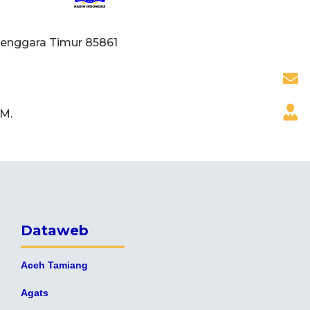
a Tenggara Timur 85861
.M.
Dataweb
Aceh Tamiang
Agats